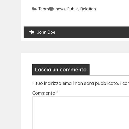
Team
news
,
Public
,
Relation
John Doe
Lascia un commento
Il tuo indirizzo email non sarà pubblicato.
I ca
Commento
*