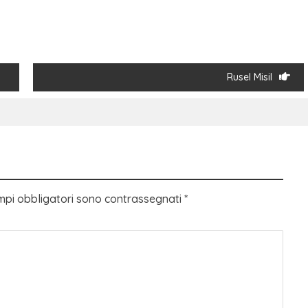
Rusel Misil
mpi obbligatori sono contrassegnati
*